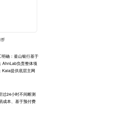
币
构分工明确：釜山银行基于
hnLab负责整体项
Kaia提供底层主网
过24小时不间断测
交易成本、基于预付费