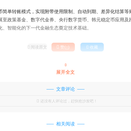
代币简单转账模式，实现附带使用限制、自动到期、差异化结算等
展至政策基金、数字代金券、央行数字货币、韩元稳定币应用及
化、智能化的下一代金融生态奠定技术基础。
阅读原文

赞(
)

收藏



展开全文
文章评论
还没有人评论过，赶快抢沙发吧！

相关阅读