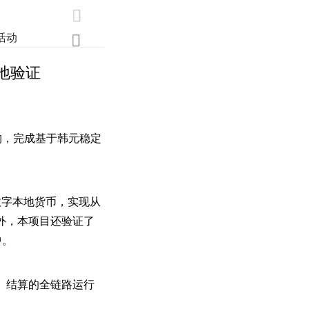

活动
业界
调研
创新

地验证
构，完成基于韩元稳定
数字本地货币，实现从
外，本项目还验证了
中。
、结算的全链路运行