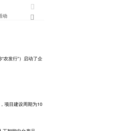

活动
业界
调研
创新

“农发行”）启动了企
，项目建设周期为10
人工智能中台产品、