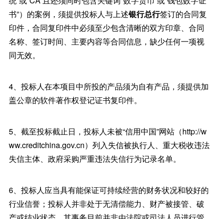
统”或“CA”且还须同时包含关键词“数字货币”或“钱包数字证
书”）的案例，须提供投标人与上述
银行总行
签订的合同复
印件，合同复印件中必须至少包含清晰的双方印章、合同
名称、签订时间、主要内容等合同信息，缺少任何一项视
同无效。
4、投标人在本项目中所投的产品须为自有产品，须提供加
盖公章的软件著作权登记证书复印件。
5、截至投标截止日，投标人未被“信用中国”网站（http://w
ww.creditchina.gov.cn）列入失信被执行人、重大税收违法
失信主体、政府采购严重违法失信行为记录名单。
6、投标人应当具有能保证可持续经营的财务状况和较好的
行业信誉；投标人并非处于无清偿能力、财产被接管、破
产或结业状态，其事务目前并非由法院或司法人员进行管