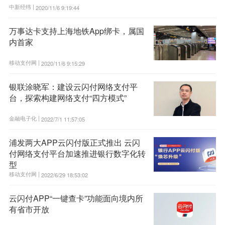
中新经纬 |
2020/11/6 9:19:44
万事达卡支持上海地铁App绑卡，属国
内首家
移动支付网 |
2020/11/6 9:15:29
银联涂晓军：建设云闪付网络支付平
台，探索构建网络支付“四方模式”
金融电子化 |
2022/7/1 11:57:05
浦发两大APP云闪付版正式推出 云闪
付网络支付平台加速推进银行数字化转
型
移动支付网 |
2022/6/29 18:53:02
云闪付APP“一键查卡”功能面向境内所
有省市开放