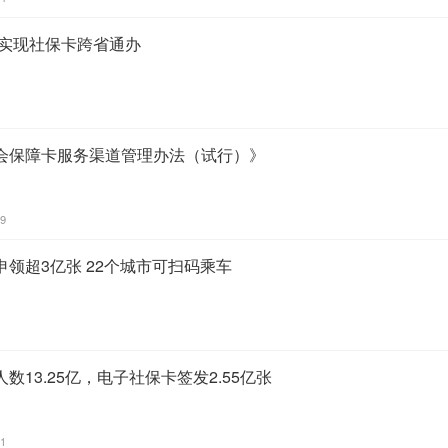
将实现社保卡跨省通办
会保障卡服务渠道管理办法（试行）》
09
领超3亿张 22个城市可扫码乘车
13.25亿，电子社保卡签发2.55亿张
21