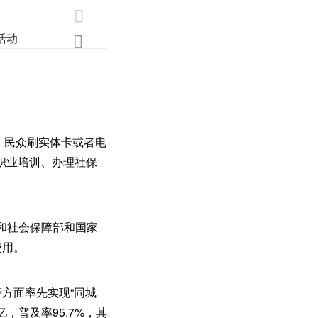

活动
业界
调研
创新

，民众刷实体卡或者电
职业培训、办理社保
源和社会保障部和国家
使用。
方面率先实现“同城
，普及率95.7%，其