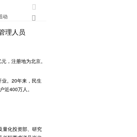

活动
业界
调研
创新

管理人员
亿元，注册地为北京。
开业。20年来，民生
户近400万人。
及量化投资部、研究