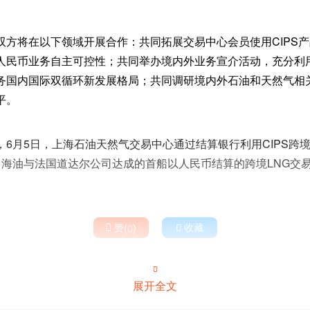
双方将在以下领域开展合作：共同拓展交易中心会员使用CIPS
人民币业务自主可控性；共同举办境内外业务宣介活动，充分利
务国内国际双循环新发展格局；共同调研境内外石油和天然气相
平。
，6月5日，上海石油天然气交易中心通过结算银行利用CIPS跨
中海油与法国道达尔公司达成的首船以人民币结算的跨境LNG交

赞(
)

收藏


展开全文