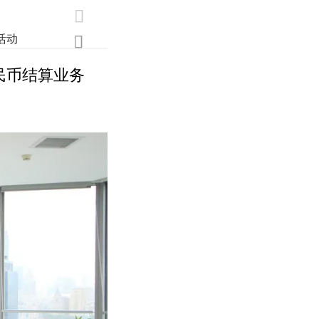

活动
业界
调研
创新

民币结算业务