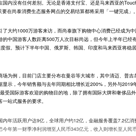
国内没有任何差别。无论是香港支付宝、还是马来西亚的Touch‘
付，只要在尚泰消费生态服务网点的交易结算都将采用「一键完成」
引了大约1000万游客来访，而尚泰旗下购物中心消费已经成为
游的中国游客人数距离500万人次目标尚远，但今年上半年已经有
国度假。预计下半年中国、俄罗斯、韩国、印度和马来西亚将稳
商场为例，目前门店主要分布在曼谷等大城市，其中清迈、普吉
显示，今年销售额与去年同期相比增长近200%，另外与2019
为最受国际游客欢迎的购物目的地，除了拥有国际大牌和奢侈品
客一站式服务的要求。
内年活跃用户达9亿，全球用户约12亿，金融服务覆盖7.2亿消费
今年第一财季净利润增至人民币343亿元，收入则增长至人民币