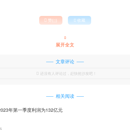

赞(
)

收藏


展开全文
文章评论
还没有人评论过，赶快抢沙发吧！

相关阅读
023年第一季度利润为132亿元
45