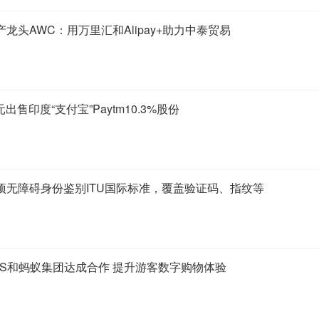
龙头AWC：用万里汇和Alipay+助力中泰贸易
出售印度“支付宝”Paytm10.3%股份
项无障碍身份鉴别ITU国际标准，覆盖验证码、指纹等
FS和蚂蚁集团达成合作 提升游客数字购物体验