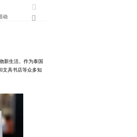

活动
业界
调研
创新

物新生活。作为泰国
和文具书店等众多知