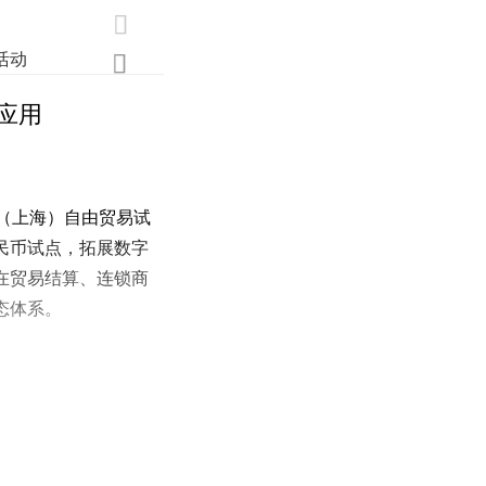

活动
业界
调研
创新

应用
（上海）自由贸易试
民币试点，拓展数字
在贸易结算、连锁商
态体系。