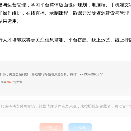
建与运营管理，学习平台整体版面设计规划，电脑端、手机端文
和操作维护，在线直播、录制课程、微课开发等资源建设与管理
结果运用。
行人才培养或将更关注信息监测、平台搭建、线上运营、线上排
师，关注金融科技、开放银行等领域深度分析。微信：xx13076990577
网发表
969
篇文章
不代表移动支付网立场，转载请注明作者及来源，未按照规范转载者，移动支付

赞(
)

收藏
