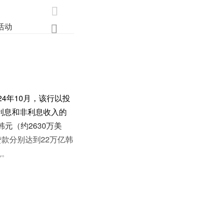

活动
业界
调研
创新

4年10月，该行以投
于利息和非利息收入的
元（约2630万美
贷款分别达到22万亿韩
机。