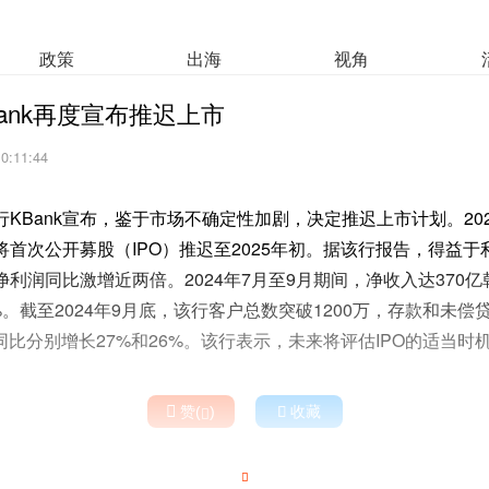
政策
出海
视角
ank再度宣布推迟上市
10:11:44
KBank宣布，鉴于市场不确定性加剧，决定推迟上市计划。202
首次公开募股（IPO）推迟至2025年初。据该行报告，得益
利润同比激增近两倍。2024年7月至9月期间，净收入达370亿韩
%。截至2024年9月底，该行客户总数突破1200万，存款和未偿
，同比分别增长27%和26%。该行表示，未来将评估IPO的适当时

赞(
)

收藏

