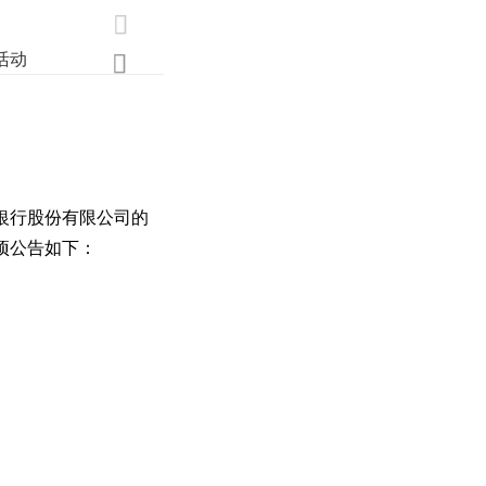

活动
业界
调研
创新

银行股份有限公司的
项公告如下：