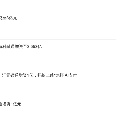
资至3亿元
科融通增资至3.558亿
：汇元银通增资1亿，蚂蚁上线“龙虾”AI支付
通增资1亿元