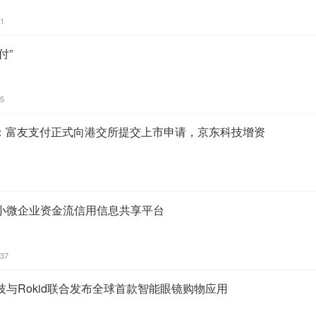
11
付”
45
0：富友支付正式向港交所提交上市申请，京东科技增资
小微企业资金流信用信息共享平台
:37
与Rokid联合发布全球首款智能眼镜购物应用