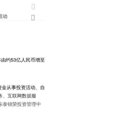

活动
业界
调研
创新

由约53亿人民币增至
资金从事投资活动、自
务、互联网数据服
东泰锦荣投资管理中