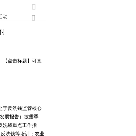

活动
业界
调研
创新

付
。【点击标题】可直
处于反洗钱监管核心
续发展报告）披露季，
反洗钱重点工作指
加反洗钱等培训；农业