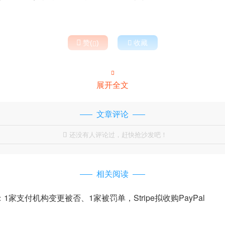

赞(
)

收藏


展开全文
文章评论
还没有人评论过，赶快抢沙发吧！

相关阅读
：1家支付机构变更被否、1家被罚单，Stripe拟收购PayPal