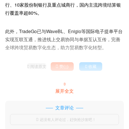
行、10家股份制银行及重点城商行，国内主流跨境结算银
行覆盖率超80%。
此外，TradeGo已与WaveBL、Enigio等国际电子提单平台
实现互联互通，推进线上交易协同与单据互认互传，完善
全球跨境贸易数字化生态，助力贸易数字化转型。
阅读原文

赞(
)

收藏



展开全文
文章评论
还没有人评论过，赶快抢沙发吧！
