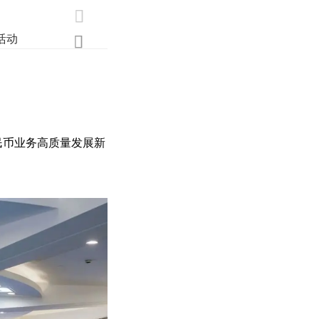

活动
业界
调研
创新

民币业务高质量发展新