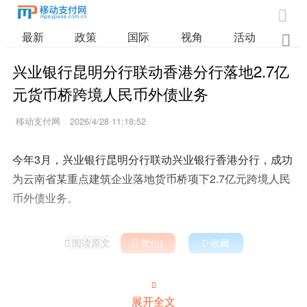

最新
政策
国际
视角
活动
业

兴业银行昆明分行联动香港分行落地2.7亿
元货币桥跨境人民币外债业务
移动支付网
2026/4/28 11:18:52
今年3月，兴业银行昆明分行联动兴业银行香港分行，成功
为云南省某重点建筑企业落地货币桥项下2.7亿元跨境人民
币外债业务。
阅读原文

赞(
)

收藏



展开全文