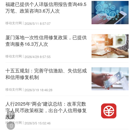
福建已提供个人详版信用报告查询49.5
万笔、政策咨询3.6万人次
移动支付网 |
2026/5/11 8:57:07
厦门落地一次性信用修复政策，已提供
查询服务16.3万人次
移动支付网 |
2026/4/29 8:57:55
十五五规划：完善守信激励、失信惩戒
和信用修复机制
移动支付网 |
2026/3/19 18:46:28
人行2025年“两会”建议总结：改革完数
字人民币政策框架，出台个人信用修复

政策
移动支付网 |
2026/3/5 15:02:46
