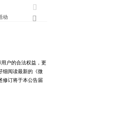

活动
业界
调研
创新

障用户的合法权益，更
仔细阅读最新的《微
述修订将于本公告届