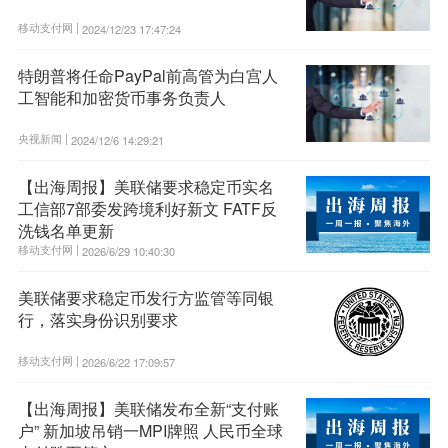
移动支付网 |
2024/12/23 17:47:24
特朗普将任命PayPal前高管为白宫人
工智能和加密货币事务负责人
央视新闻 |
2024/12/6 14:29:21
【出海周报】美联储要求稳定币实名
工信部7部委发跨境利好新文 FATF反
洗钱名单更新
移动支付网 |
2026/6/29 10:40:30
美联储要求稳定币发行方监管等同银
行，落实身份识别要求
移动支付网 |
2026/6/22 17:09:57
【出海周报】美联储发布全新“支付账
户” 新加坡吊销一MPI牌照 人民币全球