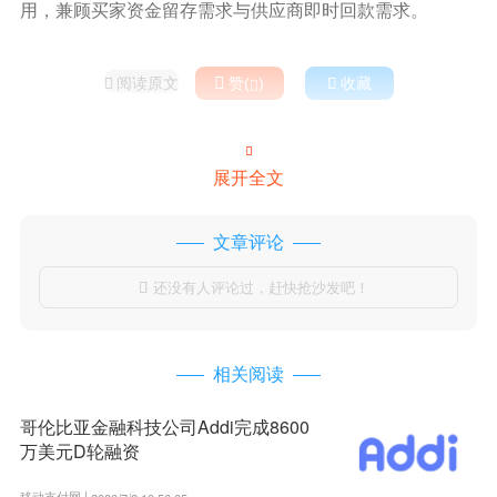
用，兼顾买家资金留存需求与供应商即时回款需求。
阅读原文

赞(
)

收藏



展开全文
文章评论
还没有人评论过，赶快抢沙发吧！

相关阅读
哥伦比亚金融科技公司Addi完成8600
万美元D轮融资
移动支付网 |