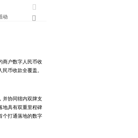

活动
业界
调研
创新

的商户数字人民币收
人民币收款全覆盖。
，并协同辖内双牌支
落地具有双重里程碑
首个打通落地的数字