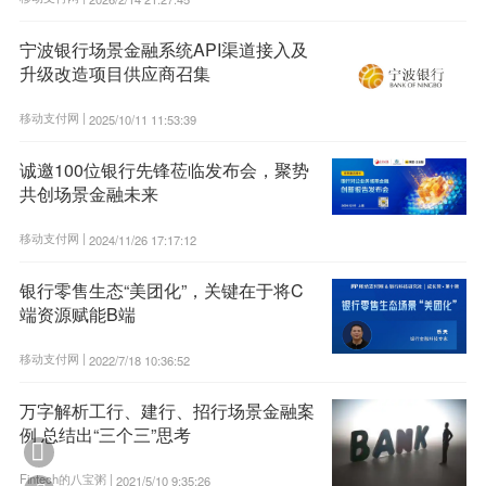
宁波银行场景金融系统API渠道接入及
升级改造项目供应商召集
移动支付网 |
2025/10/11 11:53:39
诚邀100位银行先锋莅临发布会，聚势
共创场景金融未来
移动支付网 |
2024/11/26 17:17:12
银行零售生态“美团化”，关键在于将C
端资源赋能B端
移动支付网 |
2022/7/18 10:36:52
万字解析工行、建行、招行场景金融案
例 总结出“三个三”思考

Fintech的八宝粥 |
2021/5/10 9:35:26