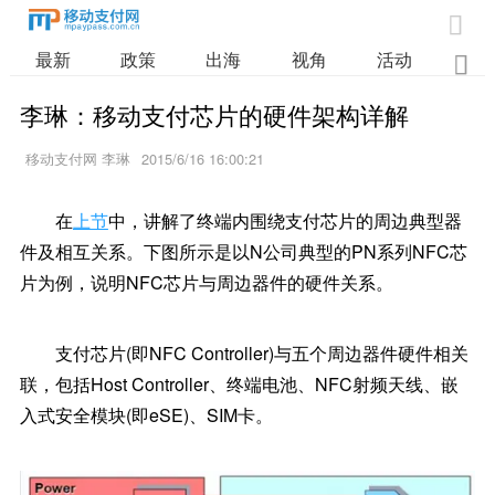

最新
政策
出海
视角
活动
业

李琳：移动支付芯片的硬件架构详解
移动支付网 李琳
2015/6/16 16:00:21
在
上节
中，讲解了终端内围绕支付芯片的周边典型器
件及相互关系。下图所示是以N公司典型的PN系列NFC芯
片为例，说明NFC芯片与周边器件的硬件关系。
支付芯片(即NFC Controller)与五个周边器件硬件相关
联，包括Host Controller、终端电池、NFC射频天线、嵌
入式安全模块(即eSE)、SIM卡。