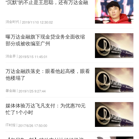
“沉默”的不止是王思聪，还有万达金融
消金时代 |
2019/11/10 12:30:02
曝万达金融旗下现金贷业务全面收缩
部分或被收编至广州
消金界 |
2019/5/15 11:45:01
万达金融跌落史：眼看他起高楼，眼看
他楼塌了
馨金融 |
2019/1/25 9:27:44
媒体体验万达飞凡支付：为优惠70元
忙了1个小时
IT时报 |
2017/6/26 17:50:00