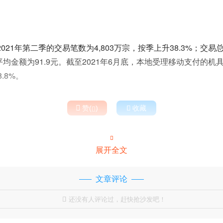
021年第二季的交易笔数为4,803万宗，按季上升38.3%；交易
的平均金额为91.9元。截至2021年6月底，本地受理移动支付的
.8%。

赞(
)

收藏


展开全文
文章评论
还没有人评论过，赶快抢沙发吧！
