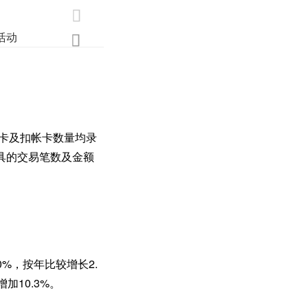

活动
业界
调研
创新

用卡及扣帐卡数量均录
具的交易笔数及金额
0%，按年比较增长2.
加10.3%。