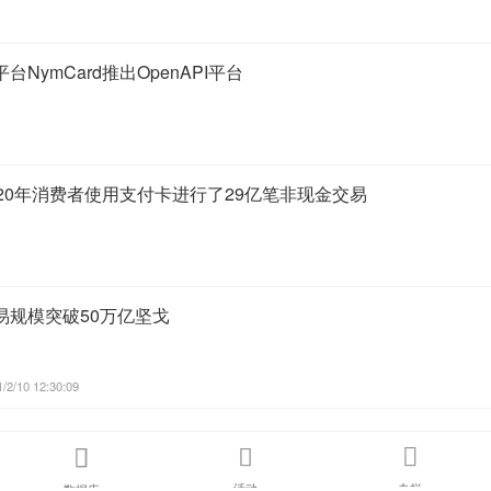
NymCard推出OpenAPI平台
20年消费者使用支付卡进行了29亿笔非现金交易
易规模突破50万亿坚戈
/2/10 12:30:09



活动
专栏
数据库