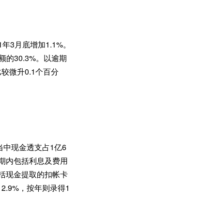
年3月底增加1.1%。
的30.3%。以逾期
较微升0.1个百分
当中现金透支占1亿6
，期内包括利息及费用
包括现金提取的扣帐卡
2.9%，按年则录得1