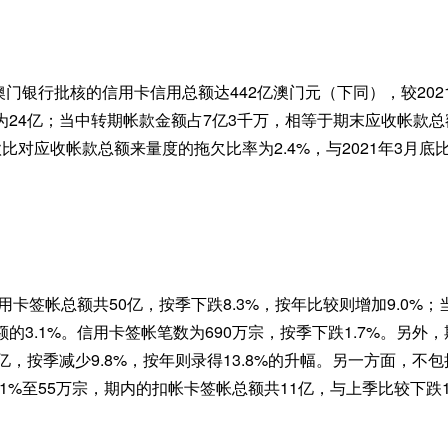
由澳门银行批核的信用卡信用总额达442亿澳门元（下同），较2021
24亿；当中转期帐款金额占7亿3千万，相等于期末应收帐款总额
比对应收帐款总额来量度的拖欠比率为2.4%，与2021年3月底比
信用卡签帐总额共50亿，按季下跌8.3%，按年比较则增加9.0%；
的3.1%。信用卡签帐笔数为690万宗，按季下跌1.7%。另外
亿，按季减少9.8%，按年则录得13.8%的升幅。另一方面，不
.1%至55万宗，期内的扣帐卡签帐总额共11亿，与上季比较下跌1