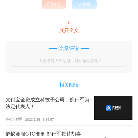

赞(
)

收藏


展开全文
文章评论
还没有人评论过，赶快抢沙发吧！

相关阅读
支付宝全资成立科技子公司，倪行军为
法定代表人！
移动支付网 |
2022/2/15 18:56:57
蚂蚁金服CTO变更 倪行军接替胡喜