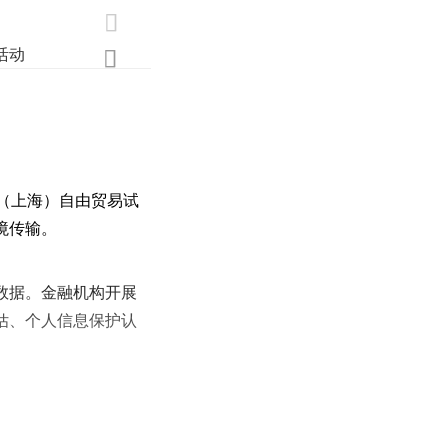

活动
业界
调研
创新

（上海）自由贸易试
境传输。
数据。金融机构开展
估、个人信息保护认