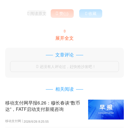
阅读原文

赞(
)

收藏



展开全文
文章评论
还没有人评论过，赶快抢沙发吧！

相关阅读
移动支付网早报6.26：穆长春谈“数币
达”，FATF启动支付新规咨询
移动支付网 |
2026/6/26 8:25:55