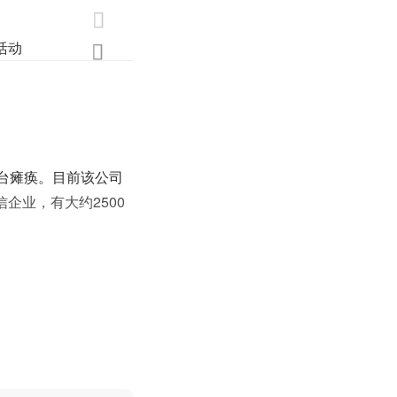

活动
业界
调研
创新

台瘫痪。目前该公司
企业，有大约2500