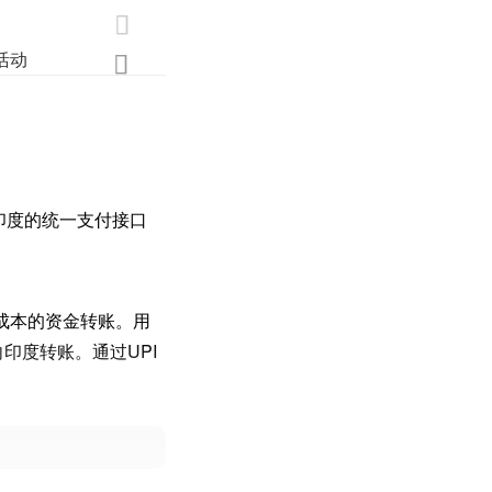

活动
业界
调研
创新

和印度的统一支付接口
成本的资金转账。用
印度转账。通过UPI