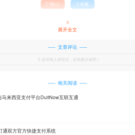

赞(
)

收藏


展开全文
文章评论
还没有人评论过，赶快抢沙发吧！

相关阅读
与马来西亚支付平台DuitNow互联互通
打通双方官方快捷支付系统