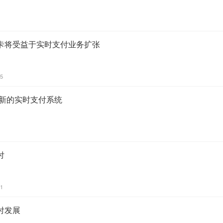
达卡将受益于实时支付业务扩张
35
出新的实时支付系统
付
11
付发展