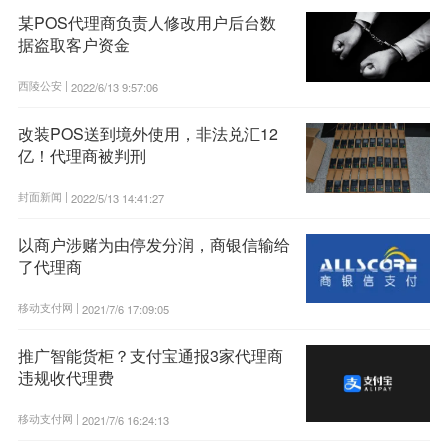
某POS代理商负责人修改用户后台数
据盗取客户资金
西陵公安 |
2022/6/13 9:57:06
改装POS送到境外使用，非法兑汇12
亿！代理商被判刑
封面新闻 |
2022/5/13 14:41:27
以商户涉赌为由停发分润，商银信输给
了代理商
移动支付网 |
2021/7/6 17:09:05
推广智能货柜？支付宝通报3家代理商
违规收代理费
移动支付网 |
2021/7/6 16:24:13