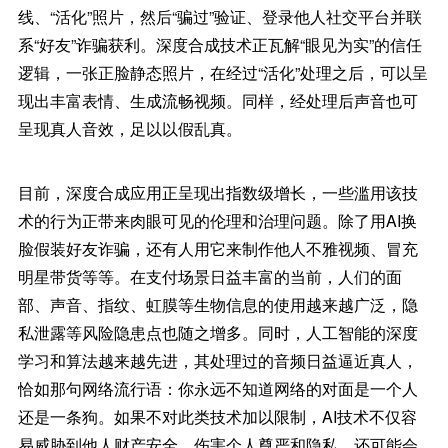
线、“活化”照片，然后“骗过”验证、登录他人社交平台并联
系“好友”诈骗获利。深度合成技术正瓦解“眼见为实”的信任
逻辑，一张正脸静态照片，在经过“活化”处理之后，可以呈
现出丰富表情、生成流畅视频。同样，经处理后声音也可
呈现真人音效，足以以假乱真。
目前，深度合成应用正呈现出指数级增长，一些滥用该技
术的行为正带来肉眼可见的伦理和治理问题。除了用AI换
脸假装好友诈骗，还有人用它来制作他人不雅视频、冒充
明星带货等等。在支付场景日益丰富的当前，人们的面
部、声音、指纹、虹膜等生物信息的使用越来越广泛，隐
私泄露等风险隐患点也随之增多。同时，人工智能的深度
学习和算法越来越先进，其处理过的音频日益逼近真人，
恰如那句网络流行语：你永远不知道网络的对面是一个人
还是一条狗。如果不对此类技术加以限制，AI技术不仅容
易威胁到他人财产安全、伤害个人尊严和隐私，还可能会