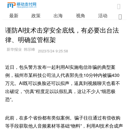

最新
政策
出海
视角
活动
业

谨防AI技术击穿安全底线，有必要出台法
律、明确监管框架
2023/5/24 9:25:58
近日，包头警方发布一起利用AI实施电信诈骗的典型案
例，福州市某科技公司法人代表郭先生10分钟内被骗430
万元。AI既可以换脸还可以拟声，逼真到视频聊天也看不
出破绽，“仿真”程度足以以假乱真，这让不少人“细思极
恐”。
此前，在多个省份都有类似案例。骗子往往通过有偿收购
等手段获取他人音频素材等基础“物料”，利用AI技术合成声