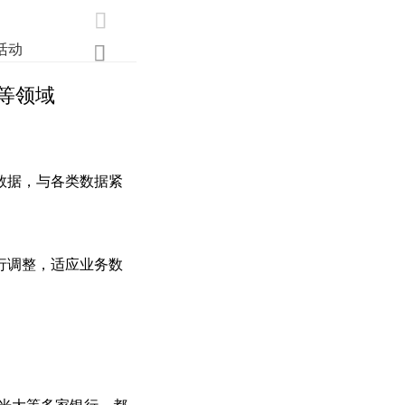

活动
业界
调研
创新

等领域
数据，与各类数据紧
行调整，适应业务数
、光大等多家银行，都