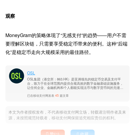
观察
MoneyGram的策略体现了“无感支付”的趋势——用户不需
要理解区块链，只需要享受稳定币带来的便利。这种“后端
化”是稳定币走向大规模采用的最佳路径。
OSL
OSL集团（港交所：863.HK）是亚洲领先的稳定币交易及支付平
台，致力于在全球范围内提供合规高效的数字金融基础设施服务，
让任何企业、金融机构和个人都能实现法币与数字货币间的无缝兑
换、支付、交易与结算。植根于“开放、安全、合规”的核心价值观，
已在移动支付网发表
45
篇文章
OSL集团矢志构建一个连接全球市场的高效生态系统，实现全球资
金即时、无缝、合规地流动。
本文为作者授权发布，不代表移动支付网立场，转载请注明作者及来
源，未按照规范转载者，移动支付网保留追究相应责任的权利。

赞(
)

收藏
