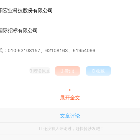
阳宏业科技股份有限公司
国际招标有限公司
0-62108157、62108163、61954066
阅读原文

赞(
)

收藏



展开全文
文章评论
还没有人评论过，赶快抢沙发吧！
