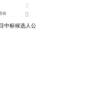

活动
业界
调研
创新

目中标候选人公