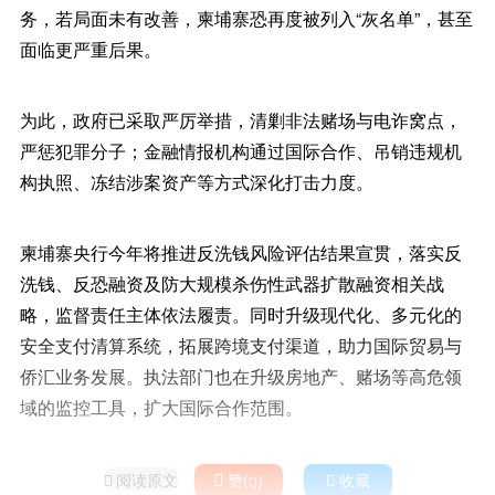
务，若局面未有改善，柬埔寨恐再度被列入“灰名单”，甚至
面临更严重后果。
为此，政府已采取严厉举措，清剿非法赌场与电诈窝点，
严惩犯罪分子；金融情报机构通过国际合作、吊销违规机
构执照、冻结涉案资产等方式深化打击力度。
柬埔寨央行今年将推进反洗钱风险评估结果宣贯，落实反
洗钱、反恐融资及防大规模杀伤性武器扩散融资相关战
略，监督责任主体依法履责。同时升级现代化、多元化的
安全支付清算系统，拓展跨境支付渠道，助力国际贸易与
侨汇业务发展。执法部门也在升级房地产、赌场等高危领
域的监控工具，扩大国际合作范围。
阅读原文

赞(
)

收藏

