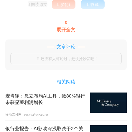
阅读原文

赞(
)

收藏



展开全文
文章评论
还没有人评论过，赶快抢沙发吧！

相关阅读
麦肯锡：孤立布局AI工具，致80%银行
未获显著利润增长
移动支付网 |
2026/4/8 9:45:58
银行业报告：AI影响深浅取决于2个关