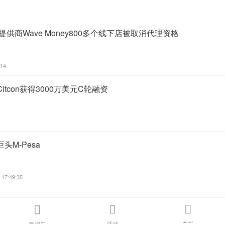
供商Wave Money800多个线下店被取消代理资格
:14
tcon获得3000万美元C轮融资
M-Pesa
 17:49:35



活动
专栏
数据库