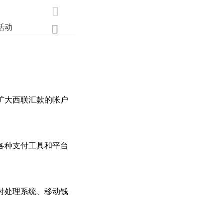

活动
业界
调研
创新

步扩大西联汇款的帐户
在各种支付工具和平台
付处理系统、移动钱