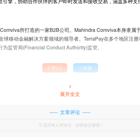
性引擎，协助合作伙伴的客户即时发送和接收交易，涵盖多种支
ndra Comviva所打造的一家B2B公司。Mahindra Comviva本
oup，是全球移动金融解决方案领域的领导者。TerraPay在多个地区
(Financial Conduct Authority)监管。

赞(
)

收藏


展开全文
文章评论
还没有人评论过，赶快抢沙发吧！
