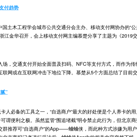
动支付趋势
，由中国土木工程学会城市公共交通分会主办、移动支付网协办的“
在浙江金华召开，会上移动支付网主编慕楚分享了主题为《2019
入场，交通支付开始全面普及扫码、NFC等支付方式，而作为传
互联网或在互联网冲击下地位下降。慕楚从5个方面总结了目前
腻”
玩卡人必备的工具之一，“自选商户”最大的好处便是个人养卡的
积分可谓便利之极。虽然监管“围追堵截”明令禁止此行为，但北京
交群推荐可“自选商户”的App——蛐蛐侠，而此种方式涉嫌为用