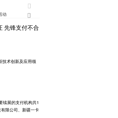

活动
业界
调研
创新

证 先锋支付不合
新技术创新及应用领
要续展的支付机构共1
技有限公司、新疆一卡