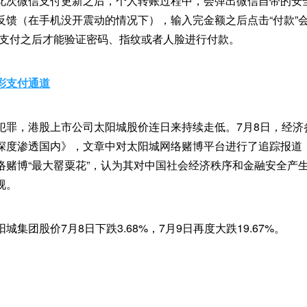
此次微信支付更新之后，个人转账过程中，会弹出微信自带的安
反馈（在手机没开震动的情况下），输入完金额之后点击“付款”会
认支付之后才能验证密码、指纹或者人脸进行付款。
彩支付通道
犯罪，港股上市公司太阳城股价连日来持续走低。7月8日，经济
深度渗透国内》，文章中对太阳城网络赌博平台进行了追踪报道
络赌博“最大罂粟花”，认为其对中国社会经济秩序和金融安全产
视。
集团股价7月8日下跌3.68%，7月9日再度大跌19.67%。