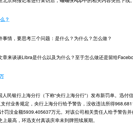
在北京商报记者进行采访后，蛐蛐侠App中的相关内容突然下线
什么？
件事情，要思考三个问题：是什么？为什么？怎么做？
章来谈谈Libra是什么以及为什么？至于怎么做还是留给Faceb
万
，中国人民银行上海分行（下称“央行上海分行”）发布新罚单。迅付
反支付业务规定，央行上海分行给予警告，没收违法所得968.681
元，合计罚没金额5939.405637万元。对该公司相关责任人给予警
史上最高，环迅支付真该庆幸未到牌照续展期。