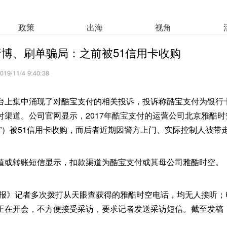
政策
出海
视角
博、刷单骗局：之前被51信用卡收购
019/11/4 9:40:38
台上集中涌现了对酷宝支付的相关投诉，投诉称酷宝支付为银行
付渠道。公司官网显示，2017年酷宝支付的运营公司北京雅酷
空”）被51信用卡收购，而后者近期因警方上门、实际控制人被带
值或转账短信显示，扣款渠道为酷宝支付或其母公司雅酷时空。
夏时报》记者多次拨打从天眼查获得的雅酷时空电话，均无人接听
正在开会，不方便接受采访，要求记者发送采访短信。截至发稿