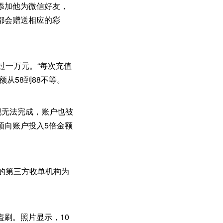
添加他为微信好友，
都会赠送相应的彩
过一万元。“每次充值
从58到88不等。
现无法完成，账户也被
须向账户投入5倍金额
的第三方收单机构为
刷。照片显示，10