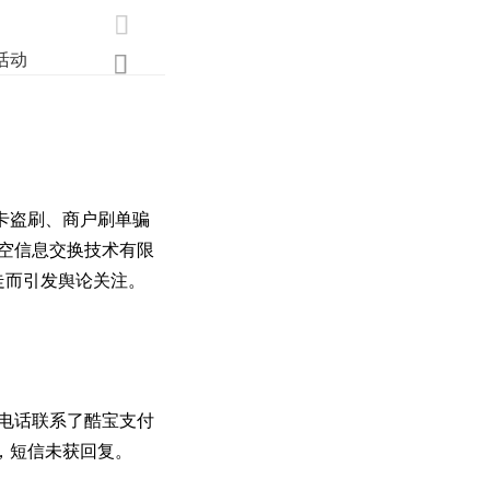

活动
业界
调研
创新

卡盗刷、商户刷单骗
时空信息交换技术有限
走而引发舆论关注。
；电话联系了酷宝支付
，短信未获回复。