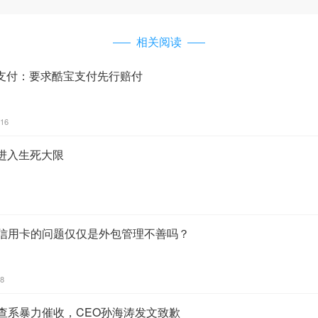
相关阅读
支付：要求酷宝支付先行赔付
:16
P进入生死大限
1信用卡的问题仅仅是外包管理不善吗？
28
查系暴力催收，CEO孙海涛发文致歉