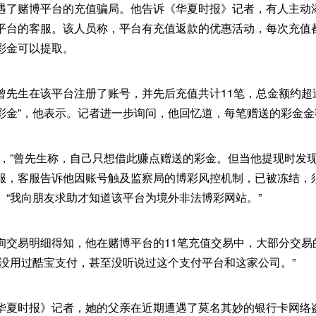
遇了赌博平台的充值骗局。他告诉《华夏时报》记者，有人主动
平台的客服。该人员称，平台有充值返款的优惠活动，每次充值
彩金可以提取。
曾先生在该平台注册了账号，并先后充值共计11笔，总金额约超
彩金”，他表示。记者进一步询问，他回忆道，每笔赠送的彩金金额
彩，”曾先生称，自己只想借此赚点赠送的彩金。但当他提现时发
服，客服告诉他因账号触及监察局的博彩风控机制，已被冻结，
。“我向朋友求助才知道该平台为境外非法博彩网站。”
询交易明细得知，他在赌博平台的11笔充值交易中，大部分交易
从没用过酷宝支付，甚至没听说过这个支付平台和这家公司。”
华夏时报》记者，她的父亲在近期遭遇了莫名其妙的银行卡网络盗