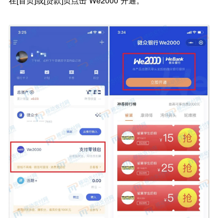
在[首页]或[贷款]页点击“We2000”开通。