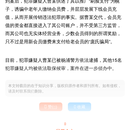
到案后，犯罪嫌疑人曹某供述了其以推广“刷脸支付”为幌
子，诱骗中老年人缴纳会员费，并层层发展下线会员充
值，从而开展传销违法犯罪的事实。据曹某交代，会员充
值的资金都直接进入了其公司账户，并不受第三方监管，
而其公司也无实体经营业务，少数会员得到的所谓奖励，
只不过是用新会员缴费来支付给老会员的“庞氏骗局”。
目前，犯罪嫌疑人曹某已被杨浦警方依法逮捕，其他15名
犯罪嫌疑人均被依法取保候审，案件在进一步侦办中。
本文转载目的在于知识分享，版权归原作者和原刊所有。如有侵权，
请及时联系我们删除。

赞(
)

收藏

